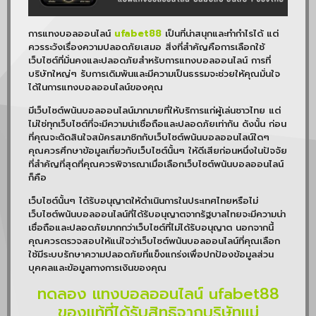
การแทงบอลออนไลน์
ufabet88
เป็นที่น่าสนุกและทำกำไรได้ แต่
ควรระวังเรื่องความปลอดภัยเสมอ สิ่งที่สำคัญคือการเลือกใช้
เว็บไซต์ที่มั่นคงและปลอดภัยสำหรับการแทงบอลออนไลน์ การที่
บริษัทใหญ่ๆ รับการเดิมพันและมีความเป็นธรรมจะช่วยให้คุณมั่นใจ
ได้ในการแทงบอลออนไลน์ของคุณ
มีเว็บไซต์พนันบอลออนไลน์มากมายที่ให้บริการแก่ผู้เล่นชาวไทย แต่
ไม่ใช่ทุกเว็บไซต์ที่จะมีความน่าเชื่อถือและปลอดภัยเท่ากัน ดังนั้น ก่อน
ที่คุณจะตัดสินใจสมัครสมาชิกกับเว็บไซต์พนันบอลออนไลน์ใดๆ
คุณควรศึกษาข้อมูลเกี่ยวกับเว็บไซต์นั้นๆ ให้ดีเสียก่อนหนึ่งในปัจจัย
ที่สำคัญที่สุดที่คุณควรพิจารณาเมื่อเลือกเว็บไซต์พนันบอลออนไลน์
ก็คือ
เว็บไซต์นั้นๆ ได้รับอนุญาตให้ดำเนินการในประเทศไทยหรือไม่
เว็บไซต์พนันบอลออนไลน์ที่ได้รับอนุญาตจากรัฐบาลไทยจะมีความน่า
เชื่อถือและปลอดภัยมากกว่าเว็บไซต์ที่ไม่ได้รับอนุญาต นอกจากนี้
คุณควรตรวจสอบให้แน่ใจว่าเว็บไซต์พนันบอลออนไลน์ที่คุณเลือก
ใช้มีระบบรักษาความปลอดภัยที่แข็งแกร่งเพื่อปกป้องข้อมูลส่วน
บุคคลและข้อมูลทางการเงินของคุณ
ทดลอง แทงบอลออนไลน์ ufabet88
ของแท้ที่ได้รับสิทธิจากบริษัทแม่