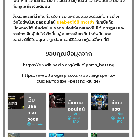
เพื่อให้เข้าใจกติกาและวิธีการเล่นอย่างถูกต้อง และเพื่อลดความเสี่ยง
ที่จะสูญเสียเงินเดิมพัน
ขั้นตอนแรกที่สำคัญที่สุดในการเล่นพนันบอลออนไลน์คือการเลือก
เว็บไซต์พนันบอลออนไลน์
ufabet168 ทางเข้า
ที่น่าเชื่อถือ
เนื่องจากมีเว็บไซต์พนันบอลออนไลน์จำนวนมากที่ไม่ได้มาตรฐาน และ
อาจโกงเงินผู้เล่นได้ ดังนั้น ผู้เล่นควรเลือกเว็บไซต์พนันบอล
ออนไลน์ที่มีใบอนุญาตถูกต้อง และมีรีวิวจากผู้เล่นอื่นๆ ที่ดี
ขอบคุณข้อมูลจาก
https://en.wikipedia.org/wiki/Sports_betting
https://www.telegraph.co.uk/betting/sports-
guides/football-betting-guide/
เว็บ
เว็บเกม
ทีเด็ด
บอล
ออนไลน์
มวย
ครบ
เซียน
เซียน
บอล
บอล
วงจร
ยาง
ยาง
admin