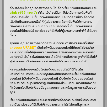
อีกปัจจัยหนึ่งที่คุณควรพิจารณาเมื่อเลือกเว็บไซต์พนันบอลออนไลน์
ufabet88 ทางเข้า
ก็คือ เว็บไซต์นั้นๆ มีตัวเลือกการเดิมพันที่
หลากหลายหรือไม่ เว็บไซต์พนันบอลออนไลน์ที่ดีควรมีตัวเลือกการ
เดิมพันที่หลากหลายเพื่อให้ผู้เล่นสามารถเลือกเดิมพันได้ตามความ
ต้องการและความสนใจของตนเอง นอกจากนี้ เว็บไซต์พนันบอล
ออนไลน์ที่ดีควรมีอัตราต่อรองที่ดีเพื่อให้ผู้เล่นสามารถทำกำไรได้มาก
ที่สุด
สุดท้าย คุณควรพิจารณาถึงความสะดวกในการใช้งานของเว็บไซต์
แทงบอล UFABET
เว็บไซต์พนันบอลออนไลน์ที่ดีควรใช้งานง่าย
และสะดวก เพื่อให้ผู้เล่นสามารถเดิมพันได้อย่างง่ายดายและรวดเร็ว
นอกจากนี้ เว็บไซต์พนันบอลออนไลน์ที่ดีควรมีบริการลูกค้าที่ดีเพื่อให้
ผู้เล่นสามารถติดต่อขอความช่วยเหลือได้ตลอดเวลาหากจำเป็น
หากคุณกำลังมองหาเว็บไซต์พนันบอลออนไลน์ที่ดีที่สุดใน
ประเทศไทย เราขอแนะนำให้คุณลองใช้บริการของเว็บไซต์พนันบอล
ออนไลน์ [เว็บไซต์พนันบอลออนไลน์] เว็บไซต์พนันบอลออนไลน์
ของเราได้รับอนุญาตจากรัฐบาลไทยและมีระบบรักษาความปลอดภัย
ที่แข็งแกร่งเพื่อปกป้องข้อมูลส่วนบุคคลและข้อมูลทางการเงินของ
คุณ
เว็บไซต์พนันบอลออนไลน์ของเรามีตัวเลือกการเดิมพันที่หลากหลาย
และอัตราต่อรองที่ดีเพื่อให้คุณสามารถทำกำไรได้มากที่สุด และ