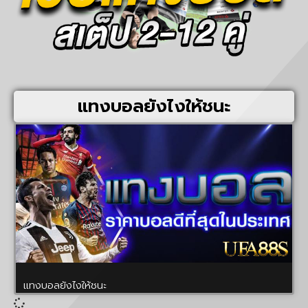
แทงบอลยังไงให้ชนะ
แทงบอลยังไงให้ชนะ