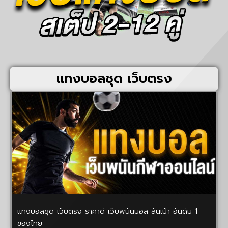
แทงบอลชุด เว็บตรง
แทงบอลชุด เว็บตรง ราคาดี เว็บพนันบอล ล้นเป๋า อันดับ 1
ของไทย