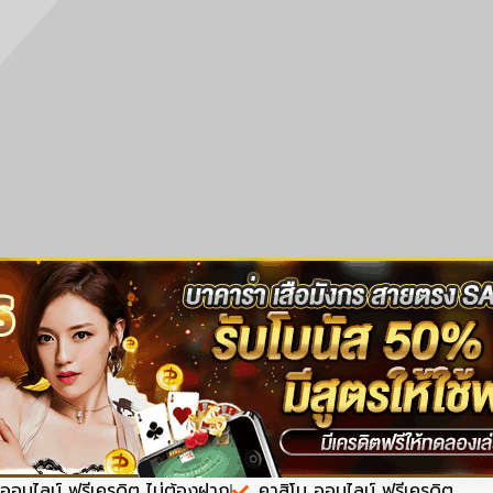
 ออนไลน์ ฟรีเครดิต ไม่ต้องฝาก
คาสิโน ออนไลน์ ฟรีเครดิต