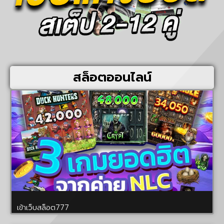
สล็อตออนไลน์
เข้าเว็บสล็อต777