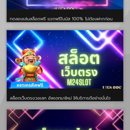
ทดลองเล่นสล็อตฟรี แจกฟรีโบนัส 100% ไม่ต้องฝากก่อน
สล็อตเว็บตรงวอเลท อัพเดทมาใหม่ ให้บริการดีอย่างมั่นใจ