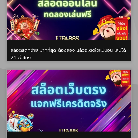
สล็อตแตกง่าย มากที่สุด ต้องลอง แล้วจะติดใจแน่นอน เล่นได้
24 ชั่วโมง