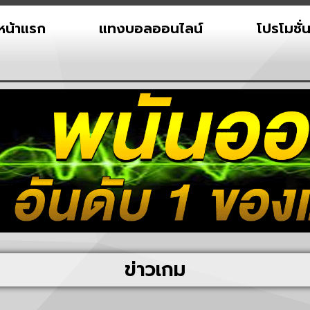
หน้าแรก
แทงบอลออนไลน์
โปรโมชั่
ข่าวเกม