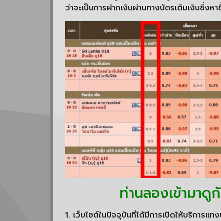
ว่าจะเป็นการฝากเงินผ่านทางบัตรเติมเงินซึ่งหา
ท่านลองเข้ามาดูก
1. เว็บไซต์ในปัจจุบันที่ได้มีการเปิดให้บริการแ