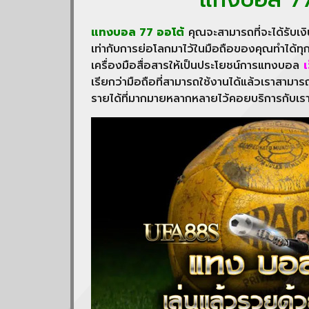
แทงบอล 77 ออโต้
คุณจะสามารถที่จะได้รับเงิ
เท่ากับการย่อโลกมาไว้ในมือถือของคุณทำได้ทุ
เครื่องมือสื่อสารให้เป็นประโยชน์การแทงบอล
เรียกว่ามือถือที่สามารถใช้งานได้แล้วเราสามา
รายได้ที่มากมายหลากหลายไว้คอยบริการกับเราได