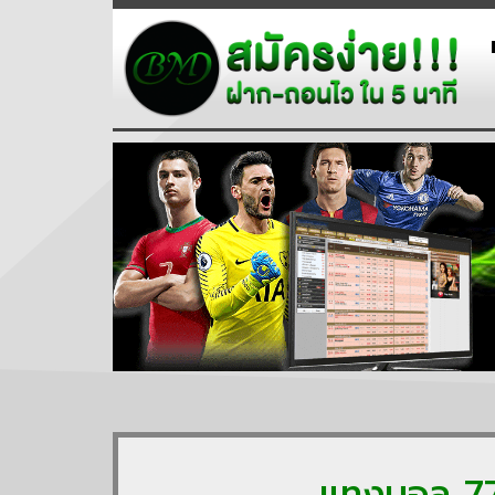
แทงบอล 77 