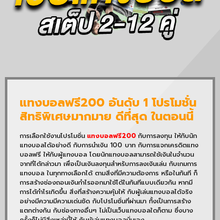
แทงบอลฟรี200 อันดับ 1 โปรโมชั่น
สิทธิพิเศษมากมาย ดีที่สุด ในตอนนี้
การเลือกใช้งานโปรโมชั่น
แทงบอลฟรี200
กับการลงทุน ให้กับนัก
แทงบอลได้อย่างดี กับการนำเงิน 100 บาท กับการแจกเครดิตแทง
บอลฟรี ให้กับผู้แทงบอล โดยนักแทงบอลสามารถใช้เงินในจำนวน
จากที่ได้กล่าวมา เพื่อเป็นเงินลงทุนสำหรับการลงเงินเล่น กับเกมการ
แทงบอล ในทุกทางเลือกได้ ตามสิ่งที่มีความต้องการ หรือในทันที ก็
การสร้างช่องถอนเงินกำไรออกมาใช้ได้ในทันทีแบบเดียวกัน หากมี
การได้กำไรเกิดขึ้น สิ่งที่สร้างความคุ้มให้ กับผู้เล่นแทงบอลได้จริง
อย่างมีความมีความเด่นชัด กับโปรโมชั่นที่ผ่านมา ทั้งเป็นการสร้าง
แตกต่างกัน กับช่องทางอื่นๆ ไม่เป็นเว็บแทงบอลใดก็ตาม ซึ่งบาง
ครั้งก็ไม่มีสิ่งเหล่านี้ให้ กับผู้เล่นแทงบอลนั่นเอง