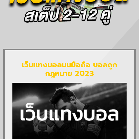
เว็บแทงบอลบนมือถือ
บอลถูก
กฎหมาย 2023