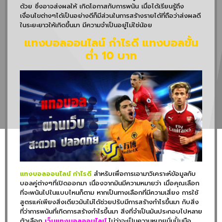
ด้วย ซึ่งอาจส่งผลให้ เกิดโอกาสกับการพนัน เมื่อได้เรียนรู้ถึง
เงื่อนไขต่างๆได้เป็นอย่างดีก็มีส่วนในการสร้างรายได้ที่ถือว่าส่งผลดี
ในระยะยาวให้เกิดขึ้นมา มีความจำเป็นอยู่ไม่ใช่น้อย
แทงบอลออนไลน์ กำไรดี แทงบอลขั้น
ต่ำ 10 บาท
แทงบอลออนไลน์ กำไรดี
สำหรับเพื่อการเอามาวิเคราะห์ข้อมูลกับ
บอลคู่ต่างๆที่เปิดออกมา เนื่องจากมันมีความหมายว่า เมื่อคุณเลือก
ที่จะพนันไปในแบบไหนก็ตาม หากเป็นทางเลือกที่มีความเสี่ยง การใช้
สูตรแค่เพียงสิ่งเดียวมันไม่ได้ช่วยปรับมีการสร้างกำไรขึ้นมา กับสิ่ง
ที่ว่าการพนันที่เกิดการสร้างกำไรขึ้นมา สิ่งที่จำเป็นมันประกอบไปหลาย
ตัวเลือก
เว็บแทงบอลออนไลน์
ไม่ว่าจะเป็นความหมายมั่นปั้นมือ