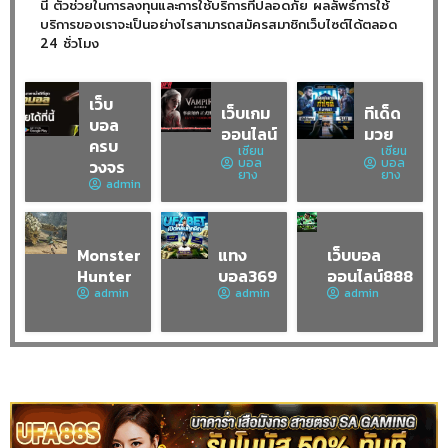
นี้ ตัวช่วยในการลงทุนและการใช้บริการที่ปลอดภัย ผลลัพธ์การใช้
บริการของเราจะเป็นอย่างไรสามารถสมัครสมาชิกเว็บไซต์ได้ตลอด
24 ชั่วโมง
เว็บ
เว็บเกม
ทีเด็ด
บอล
ออนไลน์
มวย
ครบ
เซียน
เซียน
บอล
บอล
วงจร
ยาง
ยาง
admin
Monster
แทง
เว็บบอล
Hunter
บอล369
ออนไลน์888
admin
admin
admin