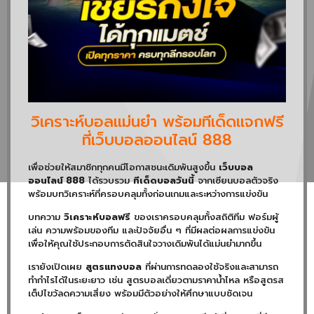
วิเคราะห์บอลแม่นยำ พร้อมทีเด็ดแจกฟรี
ที่เว็บบอลออนไลน์ 888
เพื่อช่วยให้สมาชิกทุกคนมีโอกาสชนะเดิมพันสูงขึ้น
เว็บบอล
ออนไลน์ 888
ได้รวบรวม
ทีเด็ดบอลวันนี้
จากเซียนบอลตัวจริง
พร้อมบทวิเคราะห์ที่ครอบคลุมทั้งก่อนเกมและระหว่างการแข่งขัน
บทความ
วิเคราะห์บอลฟรี
ของเราครอบคลุมทั้งสถิติทีม ฟอร์มผู้
เล่น ความพร้อมของทีม และปัจจัยอื่น ๆ ที่มีผลต่อผลการแข่งขัน
เพื่อให้คุณใช้ประกอบการตัดสินใจวางเดิมพันได้แม่นยำมากขึ้น
เรายังเปิดเผย
สูตรแทงบอล
ที่ผ่านการทดลองใช้จริงและสามารถ
ทำกำไรได้ในระยะยาว เช่น สูตรบอลเดี่ยวตามราคาน้ำไหล หรือสูตรส
เต็ปไขว้ลดความเสี่ยง พร้อมมีตัวอย่างให้ศึกษาแบบชัดเจน