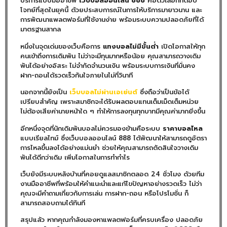
บริการแบบมืออาชีพ
เว็บบอลออนไลน์ 888
คือตัวเลือกที่ตอบ
โจทย์ที่สุดในยุคนี้ ด้วยประสบการณ์ในการให้บริการมายาวนาน และ
การพัฒนาแพลตฟอร์มที่ใช้งานง่าย พร้อมระบบความปลอดภัยที่ได้
มาตรฐานสากล
หนึ่งในจุดเด่นของเว็บคือการ
แทงบอลไม่มีขั้นต่ำ
เปิดโอกาสให้ทุก
คนเข้าถึงการเดิมพัน ไม่ว่าจะมีทุนมากหรือน้อย คุณสามารถวางเดิม
พันได้อย่างอิสระ ไม่จำกัดจำนวนเงิน พร้อมระบบการเงินที่มั่นคง
ฝาก-ถอนได้รวดเร็วทันใจภายในไม่กี่วินาที
นอกจากนี้ยังเป็น
เว็บบอลไม่ผ่านเอเย่นต์
ซึ่งถือว่าเป็นข้อได้
เปรียบสำคัญ เพราะสมาชิกจะได้รับผลตอบแทนเต็มเม็ดเต็มหน่วย
ไม่ต้องเสียค่านายหน้าใด ๆ ทำให้การลงทุนทุกบาทมีคุณค่ามากยิ่งขึ้น
อีกหนึ่งจุดที่นักเดิมพันบอลไม่ควรมองข้ามคือระบบ
ราคาบอลไหล
แบบเรียลไทม์ ซึ่งเว็บบอลออนไลน์ 888 ได้พัฒนาให้สามารถดูอัตรา
การไหลขึ้นลงได้อย่างแม่นยำ ช่วยให้คุณสามารถตัดสินใจวางเดิม
พันได้ดีกว่าเดิม เพิ่มโอกาสในการทำกำไร
เว็บยังมีระบบหลังบ้านที่คอยดูแลสมาชิกตลอด 24 ชั่วโมง ด้วยทีม
งานมืออาชีพที่พร้อมให้คำแนะนำและแก้ไขปัญหาอย่างรวดเร็ว ไม่ว่า
คุณจะมีคำถามเกี่ยวกับการเล่น การฝาก-ถอน หรือโปรโมชั่น ก็
สามารถสอบถามได้ทันที
สรุปแล้ว หากคุณกำลังมองหาแพลตฟอร์มที่ครบเครื่อง ปลอดภัย