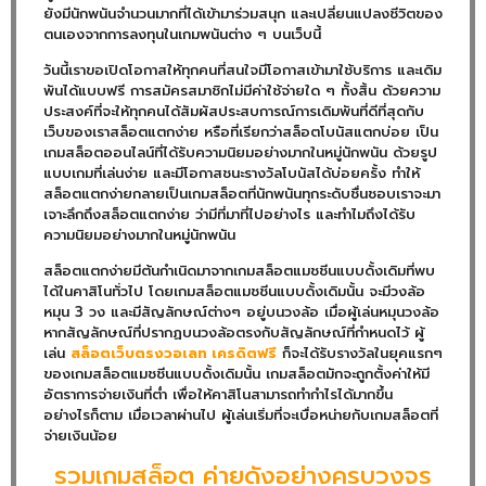
ยังมีนักพนันจำนวนมากที่ได้เข้ามาร่วมสนุก และเปลี่ยนแปลงชีวิตของ
ตนเองจากการลงทุนในเกมพนันต่าง ๆ บนเว็บนี้
วันนี้เราขอเปิดโอกาสให้ทุกคนที่สนใจมีโอกาสเข้ามาใช้บริการ และเดิม
พันได้แบบฟรี การสมัครสมาชิกไม่มีค่าใช้จ่ายใด ๆ ทั้งสิ้น ด้วยความ
ประสงค์ที่จะให้ทุกคนได้สัมผัสประสบการณ์การเดิมพันที่ดีที่สุดกับ
เว็บของเราสล็อตแตกง่าย หรือที่เรียกว่าสล็อตโบนัสแตกบ่อย เป็น
เกมสล็อตออนไลน์ที่ได้รับความนิยมอย่างมากในหมู่นักพนัน ด้วยรูป
แบบเกมที่เล่นง่าย และมีโอกาสชนะรางวัลโบนัสได้บ่อยครั้ง ทำให้
สล็อตแตกง่ายกลายเป็นเกมสล็อตที่นักพนันทุกระดับชื่นชอบเราจะมา
เจาะลึกถึงสล็อตแตกง่าย ว่ามีที่มาที่ไปอย่างไร และทำไมถึงได้รับ
ความนิยมอย่างมากในหมู่นักพนัน
สล็อตแตกง่ายมีต้นกำเนิดมาจากเกมสล็อตแมชชีนแบบดั้งเดิมที่พบ
ได้ในคาสิโนทั่วไป โดยเกมสล็อตแมชชีนแบบดั้งเดิมนั้น จะมีวงล้อ
หมุน 3 วง และมีสัญลักษณ์ต่างๆ อยู่บนวงล้อ เมื่อผู้เล่นหมุนวงล้อ
หากสัญลักษณ์ที่ปรากฏบนวงล้อตรงกับสัญลักษณ์ที่กำหนดไว้ ผู้
เล่น
สล็อตเว็บตรงวอเลท เครดิตฟรี
ก็จะได้รับรางวัลในยุคแรกๆ
ของเกมสล็อตแมชชีนแบบดั้งเดิมนั้น เกมสล็อตมักจะถูกตั้งค่าให้มี
อัตราการจ่ายเงินที่ต่ำ เพื่อให้คาสิโนสามารถทำกำไรได้มากขึ้น
อย่างไรก็ตาม เมื่อเวลาผ่านไป ผู้เล่นเริ่มที่จะเบื่อหน่ายกับเกมสล็อตที่
จ่ายเงินน้อย
รวมเกมสล็อต ค่ายดังอย่างครบวงจร