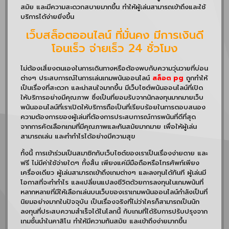
สมัย และมีความสะดวกสบายมากขึ้น ทำให้ผู้เล่นสามารถเข้าถึงและใช้
บริการได้ง่ายยิ่งขึ้น
เว็บสล็อตออนไลน์ ที่มั่นคง มีการเงินดี
โอนเร็ว จ่ายเร็ว 24 ชั่วโมง
ไม่ต้องเสี่ยงตนเองในการเดินทางหรือต้องพบกับความวุ่นวายที่บ่อน
ต่างๆ ประสบการณ์ในการเล่นเกมพนันออนไลน์
สล็อต pg
ถูกทำให้
เป็นเรื่องที่สะดวก และน่าสนใจมากขึ้น มีเว็บไซต์พนันออนไลน์ที่เปิด
ให้บริการอย่างมีคุณภาพ ซึ่งเป็นที่ยอมรับจากนักลงทุนมากมายเว็บ
พนันออนไลน์ที่เราเปิดให้บริการถือเป็นที่เรียบร้อยในการตอบสนอง
ความต้องการของผู้เล่นที่ต้องการประสบการณ์การพนันที่ดีที่สุด
จากการคัดเลือกเกมที่มีคุณภาพและทันสมัยมากมาย เพื่อให้ผู้เล่น
สามารถเล่น และทำกำไรได้อย่างมีความสุข
ทั้งนี้ การเข้าร่วมเป็นสมาชิกกับเว็บไซต์ของเราเป็นเรื่องง่ายดาย และ
ฟรี ไม่มีค่าใช้จ่ายใดๆ ทั้งสิ้น เพียงแค่มีมือถือหรือโทรศัพท์เพียง
เครื่องเดียว ผู้เล่นสามารถเข้าถึงเกมต่างๆ และลงทุนได้ทันที ผู้เล่นมี
โอกาสที่จะทำกำไร และเปลี่ยนแปลงชีวิตด้วยการลงทุนในเกมพนันที่
หลากหลายที่มีให้เลือกเล่นบนเว็บของเราเกมพนันออนไลน์กำลังเป็นที่
นิยมอย่างมากในปัจจุบัน เป็นเรื่องจริงที่ไม่ว่าใครก็สามารถเป็นนัก
ลงทุนที่ประสบความสำเร็จได้ในโลกนี้ กับเกมที่ได้รับการปรับปรุงจาก
เกมชั้นนำในคาสิโน ทำให้มีความทันสมัย และเข้าถึงง่ายมากขึ้น