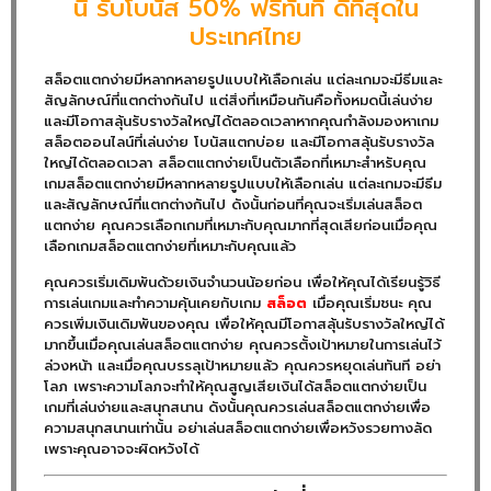
นี่ รับโบนัส 50% ฟรีทันที ดีที่สุดใน
ประเทศไทย
สล็อตแตกง่ายมีหลากหลายรูปแบบให้เลือกเล่น แต่ละเกมจะมีธีมและ
สัญลักษณ์ที่แตกต่างกันไป แต่สิ่งที่เหมือนกันคือทั้งหมดนี้เล่นง่าย
และมีโอกาสลุ้นรับรางวัลใหญ่ได้ตลอดเวลาหากคุณกำลังมองหาเกม
สล็อตออนไลน์ที่เล่นง่าย โบนัสแตกบ่อย และมีโอกาสลุ้นรับรางวัล
ใหญ่ได้ตลอดเวลา สล็อตแตกง่ายเป็นตัวเลือกที่เหมาะสำหรับคุณ
เกมสล็อตแตกง่ายมีหลากหลายรูปแบบให้เลือกเล่น แต่ละเกมจะมีธีม
และสัญลักษณ์ที่แตกต่างกันไป ดังนั้นก่อนที่คุณจะเริ่มเล่นสล็อต
แตกง่าย คุณควรเลือกเกมที่เหมาะกับคุณมากที่สุดเสียก่อนเมื่อคุณ
เลือกเกมสล็อตแตกง่ายที่เหมาะกับคุณแล้ว
คุณควรเริ่มเดิมพันด้วยเงินจำนวนน้อยก่อน เพื่อให้คุณได้เรียนรู้วิธี
การเล่นเกมและทำความคุ้นเคยกับเกม
สล็อต
เมื่อคุณเริ่มชนะ คุณ
ควรเพิ่มเงินเดิมพันของคุณ เพื่อให้คุณมีโอกาสลุ้นรับรางวัลใหญ่ได้
มากขึ้นเมื่อคุณเล่นสล็อตแตกง่าย คุณควรตั้งเป้าหมายในการเล่นไว้
ล่วงหน้า และเมื่อคุณบรรลุเป้าหมายแล้ว คุณควรหยุดเล่นทันที อย่า
โลภ เพราะความโลภจะทำให้คุณสูญเสียเงินได้สล็อตแตกง่ายเป็น
เกมที่เล่นง่ายและสนุกสนาน ดังนั้นคุณควรเล่นสล็อตแตกง่ายเพื่อ
ความสนุกสนานเท่านั้น อย่าเล่นสล็อตแตกง่ายเพื่อหวังรวยทางลัด
เพราะคุณอาจจะผิดหวังได้