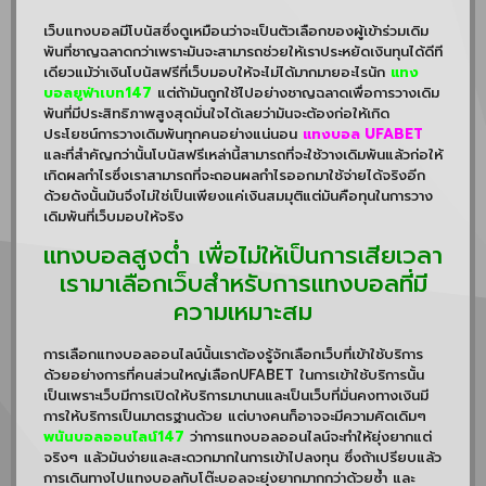
เว็บแทงบอลมีโบนัสซึ่งดูเหมือนว่าจะเป็นตัวเลือกของผู้เข้าร่วมเดิม
พันที่ชาญฉลาดกว่าเพราะมันจะสามารถช่วยให้เราประหยัดเงินทุนได้ดีที
เดียวแม้ว่าเงินโบนัสฟรีที่เว็บมอบให้จะไม่ได้มากมายอะไรนัก
แทง
บอลยูฟ่าเบท147
แต่ถ้ามันถูกใช้ไปอย่างชาญฉลาดเพื่อการวางเดิม
พันที่มีประสิทธิภาพสูงสุดมั่นใจได้เลยว่ามันจะต้องก่อให้เกิด
ประโยชน์การวางเดิมพันทุกคนอย่างแน่นอน
แทงบอล UFABET
และที่สำคัญกว่านั้นโบนัสฟรีเหล่านี้สามารถที่จะใช้วางเดิมพันแล้วก่อให้
เกิดผลกำไรซึ่งเราสามารถที่จะถอนผลกำไรออกมาใช้จ่ายได้จริงอีก
ด้วยดังนั้นมันจึงไม่ใช่เป็นเพียงแค่เงินสมมุติแต่มันคือทุนในการวาง
เดิมพันที่เว็บมอบให้จริง
แทงบอลสูงต่ำ เพื่อไม่ให้เป็นการเสียเวลา
เรามาเลือกเว็บสำหรับการแทงบอลที่มี
ความเหมาะสม
การเลือกแทงบอลออนไลน์นั้นเราต้องรู้จักเลือกเว็บที่เข้าใช้บริการ
ด้วยอย่างการที่คนส่วนใหญ่เลือกUFABET ในการเข้าใช้บริการนั้น
เป็นเพราะเว็บมีการเปิดให้บริการมานานและเป็นเว็บที่มั่นคงทางเงินมี
การให้บริการเป็นมาตรฐานด้วย แต่บางคนก็อาจจะมีความคิดเดิมๆ
พนันบอลออนไลน์147
ว่าการแทงบอลออนไลน์จะทำให้ยุ่งยากแต่
จริงๆ แล้วมันง่ายและสะดวกมากในการเข้าไปลงทุน ซึ่งถ้าเปรียบแล้ว
การเดินทางไปแทงบอลกับโต๊ะบอลจะยุ่งยากมากกว่าด้วยซ้ำ และ