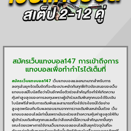
สมัครเว็บแทงบอล147 การเข้าถึงการ
แทงบอลเพื่อทำกำไรได้เต็มที่
สมัครเว็บแทงบอล147
เว็บแทงบอลและเหมาะมากสำหรับการ
ลงทุนในยุครัดเข็มขัดที่จะต้องประหยัดกันทุกฝีก้าวข้อเสนอของเว็บ
แทงบอลมีโบนัสถือว่าเป็นอีกหนึ่งตัวช่วยสำคัญที่จะทำให้เกิดความ
คุ้มค่าสูงสุดของการลงทุนเพราะผู้เข้าร่วมเดิมพันทุกคนจะได้รับเงิน
โบนัสฟรีสำหรับการเดิมพันและสามารถที่จะใช้ประโยชน์ได้อย่าง
สูงสุดพร้อมกับรับผลตอบแทนจากการวางเดิมพันเหล่านั้นด้วย เว็บ
แทงบอลออนไลน์เท่านั้นเพราะมันจะช่วยสร้างความคุ้มค่าสูงสุดให้กับ
ผู้เข้าร่วมเดิมพันทุกคนและถือว่าสิ่งเหล่านี้มีความสำคัญมากขึ้นทุก
ขณะโดยเฉพาะการใช้งานเว็บแทงบอลออนไลน์ในยุคปัจจุบันที่จะ
ต้องแข่งขันกันหลายร้อยเจ้าดังนั้นสิทธิพิเศษในเรื่องของเครดิตฟรี