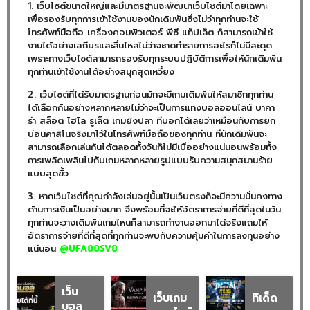
1. เว็บไซต์ขนาดใหญ่และมีมาตรฐานจะพัฒนาเว็บไซต์มาโดยเฉพาะ
เพื่อรองรับทุกการเข้าใช้งานของนักเดิมพันซึ่งไม่ว่าทุกท่านจะใช้
โทรศัพท์มือถือ เครื่องคอมพิวเตอร์ พีซี แท็ปเล็ต ก็สามารถเข้าใช้
งานได้อย่างเสถียรและลื่นไหลไม่ว่าจะกดทำรายการอะไรก็ไม่มีสะดุด
เพราะทางเว็บไซต์สามารถรองรับทุกระบบปฏิบัติการเพื่อให้นักเดิมพัน
ทุกท่านเข้าใช้งานได้อย่างสนุกสุดเหวี่ยง
2. เว็บไซต์ที่ได้รับมาตรฐานก่อนมักจะมีเกมเดิมพันให้สมาชิกทุกท่าน
ได้เลือกกันอย่างหลากหลายไม่ว่าจะเป็นการแทงบอลออนไลน์ บาคา
ร่า สล็อต ไฮโล รูเล็ต เกมยิงปลา ที่บอกได้เลยว่าเหมือนกับการยก
บ่อนคาสิโนจริงมาไว้ในโทรศัพท์มือถือของทุกท่าน ที่นักเดิมพันจะ
สามารถเลือกเล่นกันได้ตลอดทั้งวันก็ไม่มีเบื่ออย่างแน่นอนพร้อมทั้ง
การเพลิดเพลินไปกับเกมหลากหลายรูปแบบรับความสนุกสนานร้าย
แบบสุดขั้ว
3. หากเว็บไซต์ที่คุณกำลังเล่นอยู่นั้นเป็นเว็บตรงก็จะมีความมั่นคงทาง
ด้านการเงินเป็นอย่างมาก จึงพร้อมที่จะให้อัตราการจ่ายที่ดีที่สุดในวัน
ทุกท่านจะวางเดิมพันเกมไหนก็สามารถทำงานออกมาได้จริงแถมให้
อัตราการจ่ายที่ดีที่สุดที่ทุกท่านจะพบกับความคุ้มค่าในการลงทุนอย่าง
แน่นอน
@UFA88SV8
เว็บ
เว็บเกม
ทีเด็ด
บอล